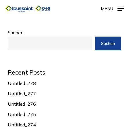
Skip
MENU
to
main
content
Suchen
Suchen
Recent Posts
Untitled_278
Untitled_277
Untitled_276
Untitled_275
Untitled_274