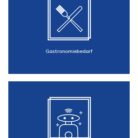
Gastronomiebedarf
Mehrweg-und Einweggeschirr
(Becher, Tassen, Bestecke usw.),
Einweg-Schalen und
Verpackungsbecher, Tabletop …
Gastronomiebedarf
Robotics
Sauger, Sauger Zubehör, Bürstsauger,