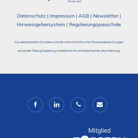
Datenschutz
|
Impressum
|
AGB
|
Newsletter
|
Hinweisgebersystem
|
Regulierungspauschale
Aus redaktionellen Gründen wird die männliche Form für Personenbezeichnungen
verwendet. Diese gilt jedoch grundsätzlich für alle Geschlechter, ohne Wertung.
facebook
linkedin
phone
email