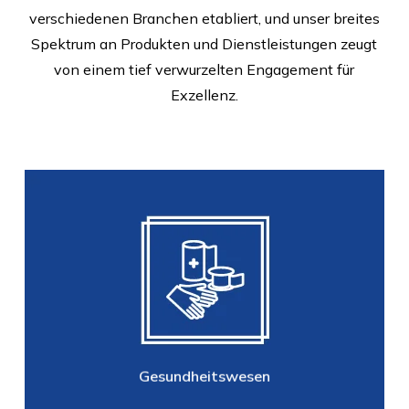
verschiedenen Branchen etabliert, und unser breites
Spektrum an Produkten und Dienstleistungen zeugt
von einem tief verwurzelten Engagement für
Exzellenz.
Gesundheitswesen
Aufsaugende Inko,
Wundbehandlung, Praxis- und
Stationsbedarf,
Patientenversorgung, Medical
Sonstiges
Gesundheitswesen