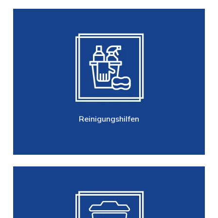
Reinigungshilfen
Reinigungstücher (Mehrweg und
Einweg), Schwämme, Topfreiniger,
Besen, Handfeger, Kehrschaufeln,
Bürsten, Fensterreinigungssysteme,
Eimer, Leitern, Dosiersysteme …
Reinigungshilfen