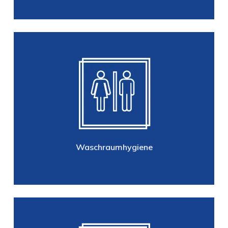
Waschraumhygiene
Handtuchpapier, Toilettenpapier,
Seifen-und Spendersysteme, Haut-
und Händedesinfektion,
Kosmetiktücher und Spenderboxen,
Hygienebeutel und Spender,
Toilettensitzauflagen …
Waschraumhygiene