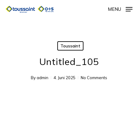
Skip
MENU
to
main
content
Toussaint
Untitled_105
By
admin
4. Juni 2025
No Comments