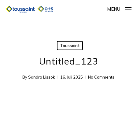
Skip
MENU
to
main
content
Toussaint
Untitled_123
By
Sandra Lissok
16. Juli 2025
No Comments