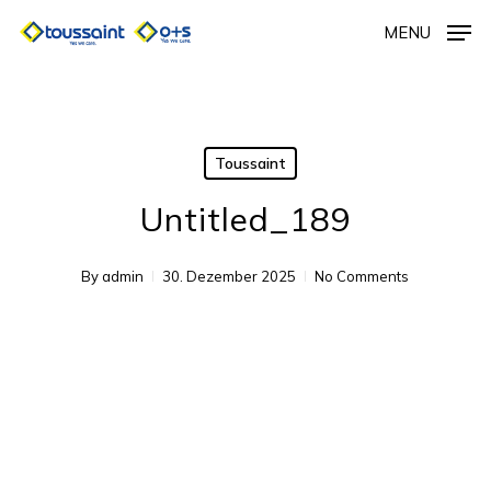
Skip
MENU
to
main
content
Toussaint
Untitled_189
By
admin
30. Dezember 2025
No Comments