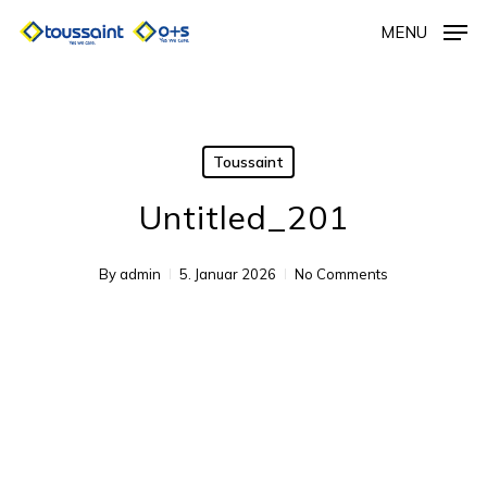
Skip
MENU
to
main
content
Toussaint
Untitled_201
By
admin
5. Januar 2026
No Comments