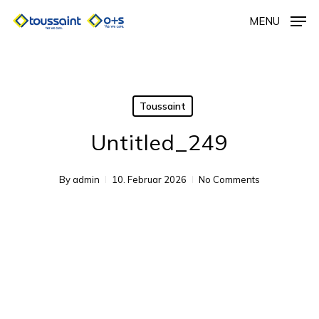
Skip
MENU
to
main
content
Toussaint
Untitled_249
By
admin
10. Februar 2026
No Comments