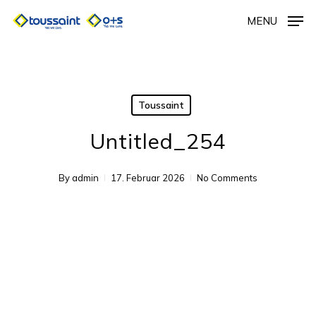
Skip
MENU
to
main
content
Toussaint
Untitled_254
By
admin
17. Februar 2026
No Comments