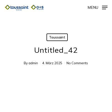
Skip
MENU
to
main
content
Toussaint
Untitled_42
By
admin
4. März 2025
No Comments