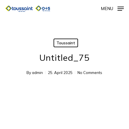
Skip
MENU
to
main
content
Toussaint
Untitled_75
By
admin
25. April 2025
No Comments